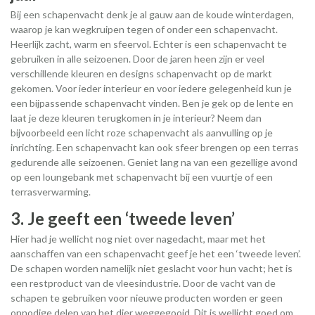
Bij een schapenvacht denk je al gauw aan de koude winterdagen,
waarop je kan wegkruipen tegen of onder een schapenvacht.
Heerlijk zacht, warm en sfeervol. Echter is een schapenvacht te
gebruiken in alle seizoenen. Door de jaren heen zijn er veel
verschillende kleuren en designs schapenvacht op de markt
gekomen. Voor ieder interieur en voor iedere gelegenheid kun je
een bijpassende schapenvacht vinden. Ben je gek op de lente en
laat je deze kleuren terugkomen in je interieur? Neem dan
bijvoorbeeld een licht roze schapenvacht als aanvulling op je
inrichting. Een schapenvacht kan ook sfeer brengen op een terras
gedurende alle seizoenen. Geniet lang na van een gezellige avond
op een loungebank met schapenvacht bij een vuurtje of een
terrasverwarming.
3. Je geeft een ‘tweede leven’
Hier had je wellicht nog niet over nagedacht, maar met het
aanschaffen van een schapenvacht geef je het een ‘tweede leven’.
De schapen worden namelijk niet geslacht voor hun vacht; het is
een restproduct van de vleesindustrie. Door de vacht van de
schapen te gebruiken voor nieuwe producten worden er geen
onnodige delen van het dier weggegooid. Dit is wellicht goed om