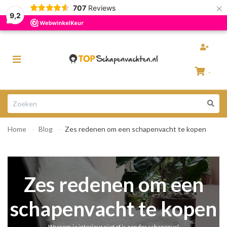
×
707
Reviews
Razendsnelle levering
100% Natuurlijke schapenvachten
9,2
Toggle
navigation
-
Winkelwagen
Home
Blog
Zes redenen om een schapenvacht te kopen
Uw winkelwagen is leeg.
Vul hem met producten.
Zes redenen om een
schapenvacht te kopen
Waarom je interieur niet af is zonder schapenvel