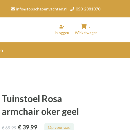
info@topschapenvachten.nl
050-2081070
-
Inloggen
Winkelwagen
en
inkelwagen
Uw winkelwagen is leeg.
Vul hem met producten.
Tuinstoel Rosa
armchair oker geel
€ 39
,99
Op voorraad
€ 69
,99