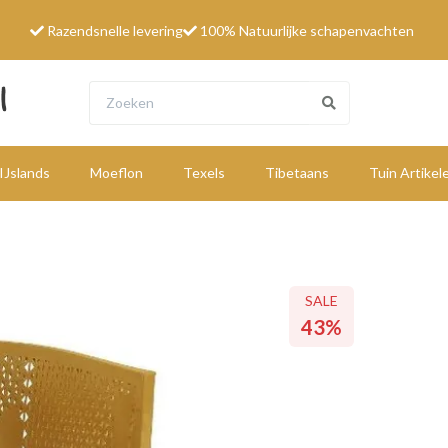
Razendsnelle levering
100% Natuurlijke schapenvachten
IJslands
Moeflon
Texels
Tibetaans
Tuin Artikel
W
SALE
43%