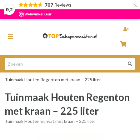
×
707
Reviews
Razendsnelle levering
100% Natuurlijke schapenvachten
9,2
Toggle
navigation
-
Winkelwagen
Tuinmaak Houten Regenton met kraan – 225 liter
Uw winkelwagen is leeg.
Tuinmaak Houten Regenton
Vul hem met producten.
met kraan – 225 liter
Tuinmaak Houten wijnvat met kraan – 225 liter