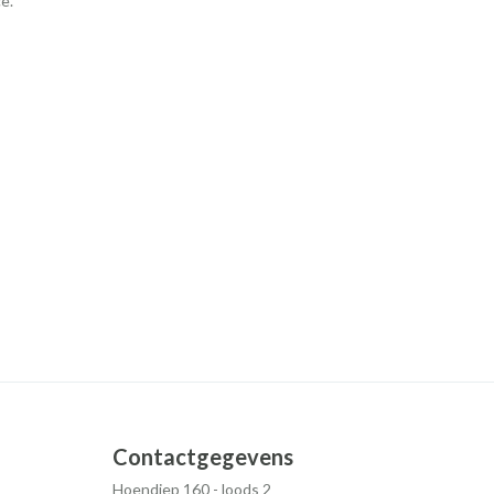
ce.
Contactgegevens
Hoendiep 160 - loods 2