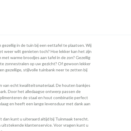
ellig in de tuin bij een eettafel te plaatsen. Wij
t weer wilt genieten toch? Hoe lekker kan het zijn
n met warme broodjes aan tafel in de zon? Gezellig
ste zonnestralen op uw gezicht? Of gewoon lekker
n gezellige, stijlvolle tuinbank neer te zetten bij
n van echt kwaliteitsmateriaal. De houten bankjes
 park. Door het alledaagse ontwerp passen de
omplimenteren de staal en hout combinatie perfect
klaag en heeft een lange levensduur met dank aan
 dan kunt u uiteraard altijd bij Tuinmaak terecht.
en uitstekende klantenservice. Voor vragen kunt u