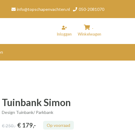
info@topschapenvachten.nl
050-2081070
-
Inloggen
Winkelwagen
en
inkelwagen
Uw winkelwagen is leeg.
Vul hem met producten.
Tuinbank Simon
Design Tuinbank/ Parkbank
€ 179
,-
Op voorraad
€ 250
,-