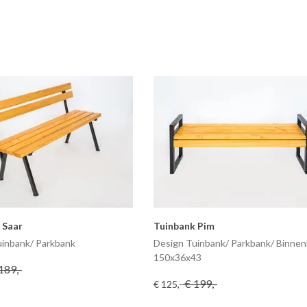
 Saar
Tuinbank Pim
uinbank/ Parkbank
Design Tuinbank/ Parkbank/ Binne
150x36x43
189
,-
€ 199
,-
€ 125
,-