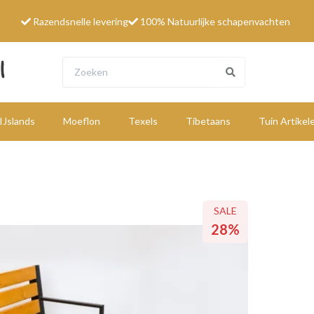
Razendsnelle levering
100% Natuurlijke schapenvachten
IJslands
Moeflon
Texels
Tibetaans
Tuin Artikel
W
SALE
SALE
SALE
28%
28%
28%