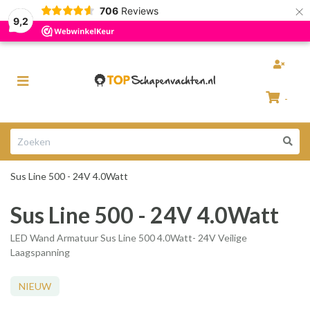
×
706
Reviews
Razendsnelle levering
100% Natuurlijke schapenvachten
9,2
Toggle
navigation
-
Winkelwagen
Sus Line 500 - 24V 4.0Watt
Uw winkelwagen is leeg.
Sus Line 500 - 24V 4.0Watt
Vul hem met producten.
LED Wand Armatuur Sus Line 500 4.0Watt- 24V Veilige
Laagspanning
NIEUW