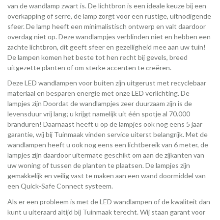
van de wandlamp zwart is. De lichtbron is een ideale keuze bij een
overkapping of serre, de lamp zorgt voor een rustige, uitnodigende
sfeer. De lamp heeft een minimalistisch ontwerp en valt daardoor
overdag niet op. Deze wandlampjes verblinden niet en hebben een
zachte lichtbron, dit geeft sfeer en gezelligheid mee aan uw tuin!
De lampen komen het beste tot hen recht bij gevels, breed
uitgezette planten of om sterke accenten te creëren.
Deze LED wandlampen voor buiten zijn uitgerust met recyclebaar
materiaal en besparen energie met onze LED verlichting. De
lampjes zijn Doordat de wandlampjes zeer duurzaam zijn is de
levensduur vrij lang; u krijgt namelijk uit één spotje al 70.000
branduren! Daarnaast heeft u op de lampjes ook nog eens 5 jaar
garantie, wij bij Tuinmaak vinden service uiterst belangrijk. Met de
wandlampen heeft u ook nog eens een lichtbereik van 6 meter, de
lampjes zijn daardoor uitermate geschikt om aan de zijkanten van
uw woning of tussen de planten te plaatsen. De lampjes zijn
gemakkelijk en veilig vast te maken aan een wand doormiddel van
een Quick-Safe Connect systeem.
Als er een probleem is met de LED wandlampen of de kwaliteit dan
kunt u uiteraard altijd bij Tuinmaak terecht. Wij staan garant voor