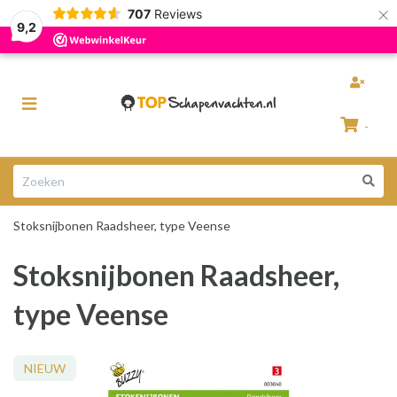
×
707
Reviews
Razendsnelle levering
100% Natuurlijke schapenvachten
9,2
Toggle
navigation
-
Winkelwagen
Stoksnijbonen Raadsheer, type Veense
Uw winkelwagen is leeg.
Stoksnijbonen Raadsheer,
Vul hem met producten.
type Veense
NIEUW