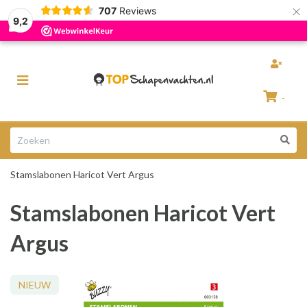
×
707
Reviews
Razendsnelle levering
100% Natuurlijke schapenvachten
9,2
Toggle
navigation
-
Winkelwagen
Stamslabonen Haricot Vert Argus
Uw winkelwagen is leeg.
Stamslabonen Haricot Vert
Vul hem met producten.
Argus
NIEUW