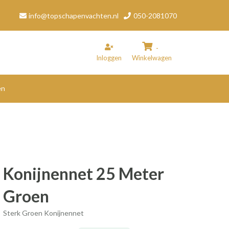
info@topschapenvachten.nl
050-2081070
-
Inloggen
Winkelwagen
en
inkelwagen
Uw winkelwagen is leeg.
Vul hem met producten.
Konijnennet 25 Meter
Groen
Sterk Groen Konijnennet