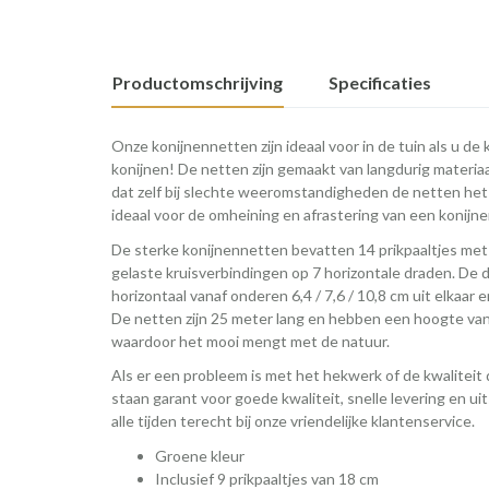
Productomschrijving
Specificaties
Onze konijnennetten zijn ideaal voor in de tuin als u de 
konijnen! De netten zijn gemaakt van langdurig materia
dat zelf bij slechte weeromstandigheden de netten he
ideaal voor de omheining en afrastering van een konijn
De sterke konijnennetten bevatten 14 prikpaaltjes me
gelaste kruisverbindingen op 7 horizontale draden. De d
horizontaal vanaf onderen 6,4 / 7,6 / 10,8 cm uit elkaar 
De netten zijn 25 meter lang en hebben een hoogte van
waardoor het mooi mengt met de natuur.
Als er een probleem is met het hekwerk of de kwaliteit d
staan garant voor goede kwaliteit, snelle levering en u
alle tijden terecht bij onze vriendelijke klantenservice.
Groene kleur
Inclusief 9 prikpaaltjes van 18 cm