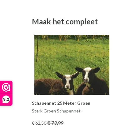
Maak het compleet
9,2
Schapennet 25 Meter Groen
Sterk Groen Schapennet
€ 79
,99
€ 62
,50