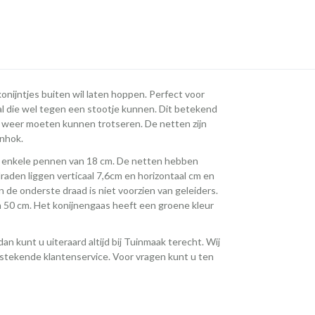
konijntjes buiten wil laten hoppen. Perfect voor
al die wel tegen een stootje kunnen. Dit betekend
t weer moeten kunnen trotseren. De netten zijn
enhok.
t enkele pennen van 18 cm. De netten hebben
raden liggen verticaal 7,6cm en horizontaal cm en
en de onderste draad is niet voorzien van geleiders.
 50 cm. Het konijnengaas heeft een groene kleur
an kunt u uiteraard altijd bij Tuinmaak terecht. Wij
itstekende klantenservice. Voor vragen kunt u ten