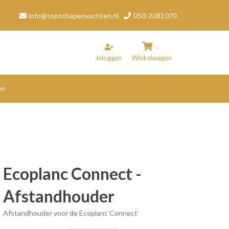
info@topschapenvachten.nl
050-2081070
-
Inloggen
Winkelwagen
en
inkelwagen
Uw winkelwagen is leeg.
Vul hem met producten.
Ecoplanc Connect -
Afstandhouder
Afstandhouder voor de Ecoplanc Connect