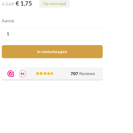
€ 1
,75
Op voorraad
€ 2
,09
Aantal
In winkelwagen