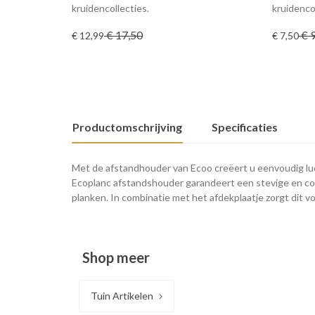
kruidencollecties.
kruidenco
€ 17
,50
€ 
€ 12
,99
€ 7
,50
Productomschrijving
Specificaties
Met de afstandhouder van Ecoo creëert u eenvoudig l
Ecoplanc afstandshouder garandeert een stevige en co
planken. In combinatie met het afdekplaatje zorgt dit vo
Shop meer
Tuin Artikelen