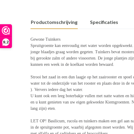
Productomschrijving
Specificaties
Gewone Tuinkers
9,2
Spruitgroente kan eenvoudig met water worden opgekweekt. B
jonge blaadjes graag worden gegeten. Tuinkers bevat mosterd
bij gerookte zalm of andere vissoorten. De jonge plantjes zij
kunnen een week in de koelkast worden bewaard.
Strooi het zaad in een dun laagje op het zaairooster en spoel
water tot de onderzijde van het rooster en plaats deze in d
). Ververs iedere dag het water.
U kunt ook een leeg boterbakje vullen met natte watten en h
en u kunt genieten van uw eigen gekweekte Kiemgroenten. N
lang zijn) eten.
LET OP! Basilicum, rucola en tuinkers maken een gel aan na
in de spruitgroente pot, waarbij afgegoten moet worden. Wij
met alfalfa en of radijskers en of broccolikers.