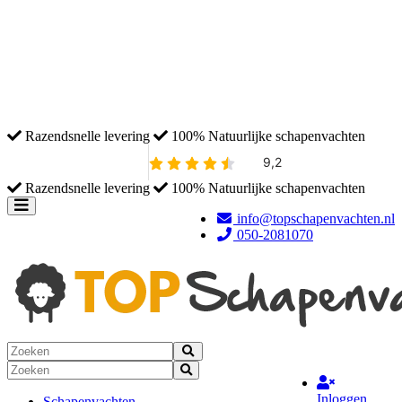
Medicinaal
Hollands
IJslands
Moeflon
Texels
Tibetaans
Tuin Artikelen
Razendsnelle levering
100% Natuurlijke schapenvachten
Razendsnelle levering
100% Natuurlijke schapenvachten
Toggle
info@topschapenvachten.nl
navigation
050-2081070
Inloggen
Schapenvachten