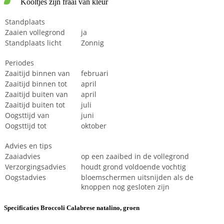
Kooltjes zijn fraai van kleur
Standplaats
Zaaien vollegrond
ja
Standplaats licht
Zonnig
Periodes
Zaaitijd binnen van
februari
Zaaitijd binnen tot
april
Zaaitijd buiten van
april
Zaaitijd buiten tot
juli
Oogsttijd van
juni
Oogsttijd tot
oktober
Advies en tips
Zaaiadvies
op een zaaibed in de vollegrond
Verzorgingsadvies
houdt grond voldoende vochtig
Oogstadvies
bloemschermen uitsnijden als de
knoppen nog gesloten zijn
Specificaties Broccoli Calabrese natalino, groen