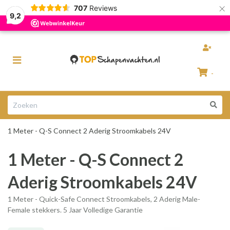
×
707
Reviews
Razendsnelle levering
100% Natuurlijke schapenvachten
9,2
Toggle
navigation
-
Winkelwagen
1 Meter - Q-S Connect 2 Aderig Stroomkabels 24V
Uw winkelwagen is leeg.
1 Meter - Q-S Connect 2
Vul hem met producten.
Aderig Stroomkabels 24V
1 Meter - Quick-Safe Connect Stroomkabels, 2 Aderig Male-
Female stekkers. 5 Jaar Volledige Garantie